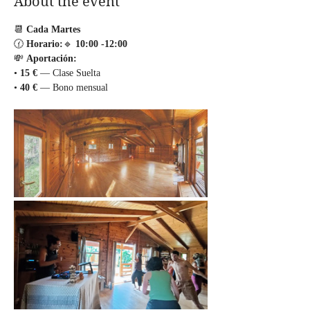
About the event
📆 
Cada Martes
🕜 
Horario:
🔹 
10:00
-12:00
💸 
Aportación:
• 
15 €
 — Clase Suelta
• 
40 €
 — Bono mensual