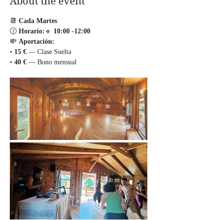
About the event
📆 
Cada Martes
🕜 
Horario:
🔹 
10:00
-12:00
💸 
Aportación:
• 
15 €
 — Clase Suelta
• 
40 €
 — Bono mensual