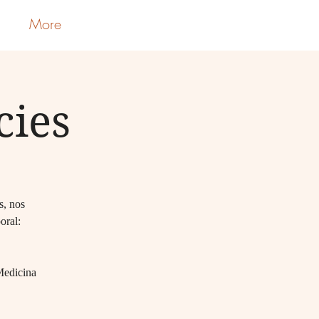
More
Log In
cies
s, nos
oral:
 Medicina