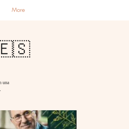
More
Log In
🇪🇸
n una
.