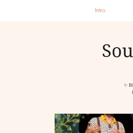
Intro
Sou
✨️ B