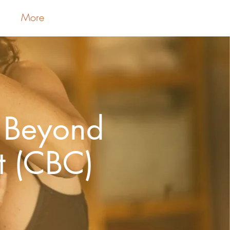
More
Iniciar sesión
 Beyond
t (CBC)