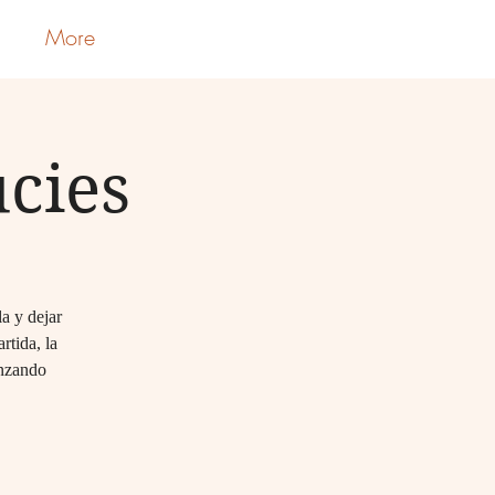
More
Iniciar sesión
cies
a y dejar
rtida, la
anzando