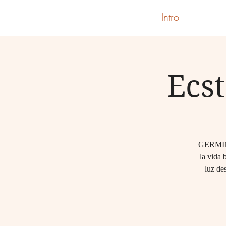
Intro
Ecs
GERMINAR
la vida 
luz de