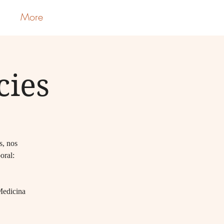
More
Iniciar sesión
cies
s, nos
oral:
 Medicina