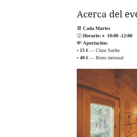
Acerca del ev
📆 
Cada Martes
🕜 
Horario:
🔹 
10:00
-12:00
💸 
Aportación:
• 
15 €
 — Clase Suelta
• 
40 €
 — Bono mensual