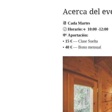
Acerca del ev
📆 
Cada Martes
🕜 
Horario:
🔹 
10:00
-12:00
💸 
Aportación:
• 
15 €
 — Clase Suelta
• 
40 €
 — Bono mensual