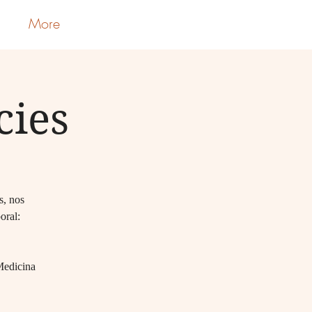
More
Iniciar sesión
cies
s, nos
oral:
 Medicina