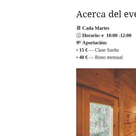
Acerca del ev
📆 
Cada Martes
🕜 
Horario:
🔹 
10:00
-12:00
💸 
Aportación:
• 
15 €
 — Clase Suelta
• 
40 €
 — Bono mensual