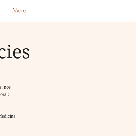
More
Iniciar sesión
cies
s, nos
oral:
 Medicina